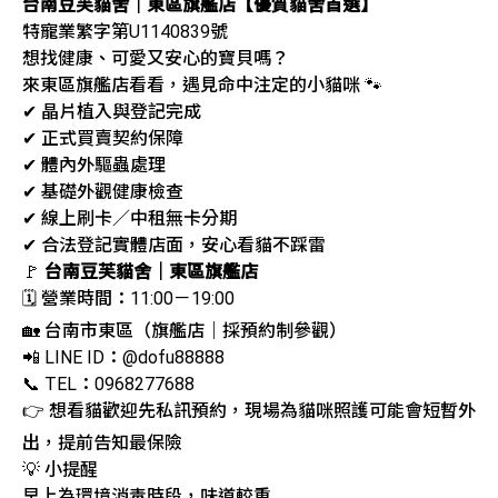
台南豆芙貓舍｜東區旗艦店【優質貓舍首選】
特寵業繁字第U1140839號
想找健康、可愛又安心的寶貝嗎？
來東區旗艦店看看，遇見命中注定的小貓咪 🐾
✔ 晶片植入與登記完成
✔ 正式買賣契約保障
✔ 體內外驅蟲處理
✔ 基礎外觀健康檢查
✔ 線上刷卡／中租無卡分期
✔ 合法登記實體店面，安心看貓不踩雷
🚩
台南豆芙貓舍｜東區旗艦店
🗓️ 營業時間：11:00－19:00
🏡 台南市東區（旗艦店｜採預約制參觀）
📲 LINE ID：@dofu88888
📞 TEL：0968277688
👉 想看貓歡迎先私訊預約，現場為貓咪照護可能會短暫外
出，提前告知最保險
💡 小提醒
早上為環境消毒時段，味道較重