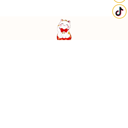
台南市東區裕農路975-1號
0968277688
@dofu88888
關於豆芙
最新消息
小貓找家
貓咪日常
購買流程
家長反饋
聯絡我們