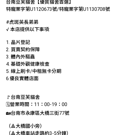
台南豆芙貓舍【優質貓舍首選】
特寵業字第U1120673號/特寵業字第U1130708號
#虎斑英長弟弟
√ 本店提供以下事項:
1. 晶片登記
2. 買賣契約保障
3. 體內外驅蟲
4. 基礎外觀健康檢查
5. 線上刷卡/中租無卡分期
6.優良實體店面
🚩台南豆芙貓舍
🗓️營業時間：11：00-19：00
🏡台南市永康區大橋三街77號
（🔺大橋國小旁）
（🔺大橋車站走路約3-5分鐘）