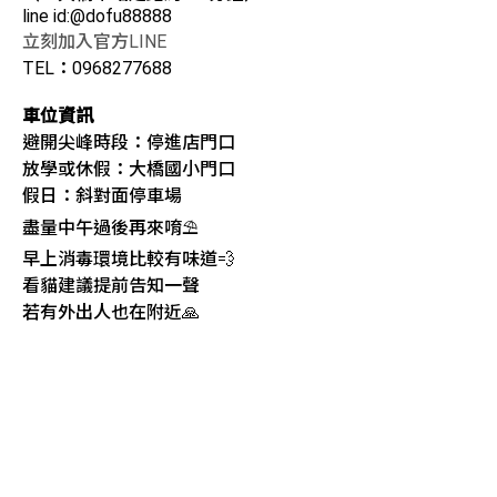
line id:@dofu88888
立刻加入官方LINE
TEL：0968277688
車位資訊
避開尖峰時段：停進店門口
放學或休假：大橋國小門口
假日：斜對面停車場
盡量中午過後再來唷⛱️
早上消毒環境比較有味道💨
看貓建議提前告知一聲
若有外出人也在附近🙏