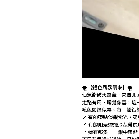
🌪️【銀色風暴襲來】🌪️
仙氣衝破天靈蓋，來自北
走路有風、睡覺像雲，這
毛色如煙似霧、每一撮銀
📌 有的帶點淡銀霧光，
📌 有的則是煙燻冷灰帶
📌 還有那隻⋯⋯銀中帶