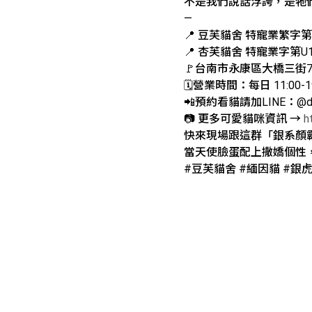
不是我們說話浮誇，是牠
—
📍 豆芙貓舍 特寵業繁字第U
📍 杏芙貓舍 特寵業字第U1
🚩台南市永康區大橋三街
🗓️營業時間：每日 11:00-19
📲預約看貓請加LINE：@do
📷 更多可愛貓咪資訊 →
h
快來現場跟這群「銀系顏
當天使臉蛋配上撒嬌個性，
#豆芙貓舍 #緬因貓 #銀