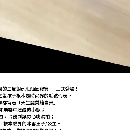
國的三隻銀虎斑緬因寶寶——正式登場！
三隻孩子根本是時尚界的毛孩代表。
絲都寫著「天生麗質難自棄」。
宛如晨霧中甦醒的小獸；
虎斑，冷艷到讓你心跳漏拍；
藍，根本貓界的冰雪王子/公主。