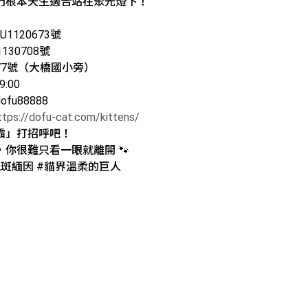
們根本天生適合站在聚光燈下！
1120673號
130708號
77號（大橋國小旁）
:00
fu88888
ttps://dofu-cat.com/kittens/
霸」打招呼吧！
你很難只看一眼就離開 🐾
虎斑緬因 #貓界溫柔的巨人