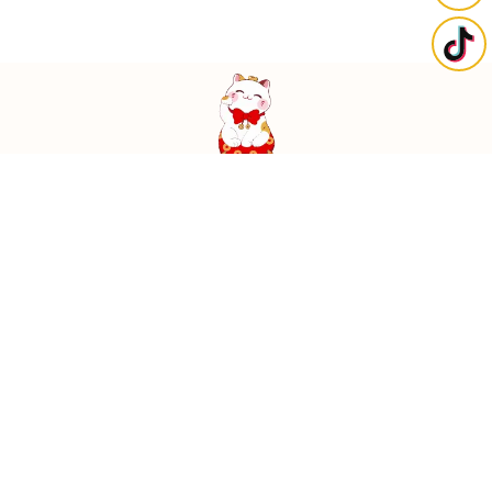
台南市東區裕農路975-1號
0968277688
@dofu88888
關於豆芙
最新消息
小貓找家
貓咪日常
購買流程
家長反饋
聯絡我們