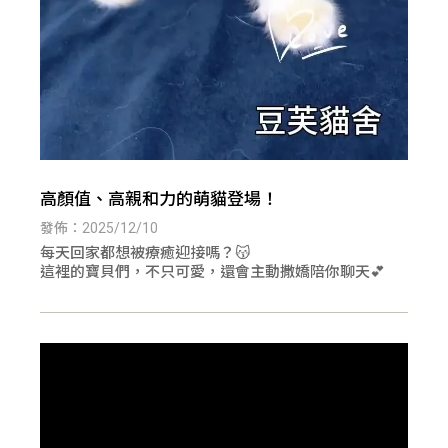
高顏值、高親和力的萌貓登場！
發佈：2025/12/10
每天回家都想被療癒迎接嗎？😽
這裡的寶貝們，不只可愛，還會主動撒嬌陪你聊天💕