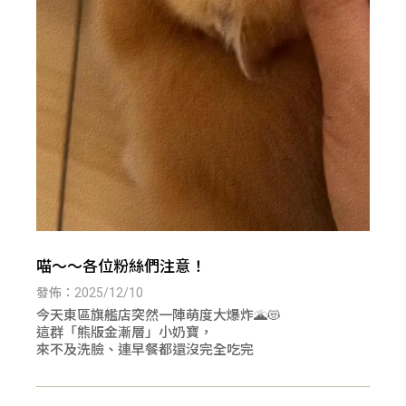
喵～～各位粉絲們注意！
發佈：2025/12/10
今天東區旗艦店突然一陣萌度大爆炸🌋😻
這群「熊版金漸層」小奶寶，
來不及洗臉、連早餐都還沒完全吃完