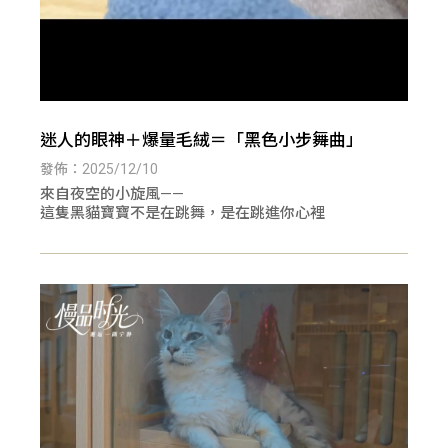
迷人的眼神＋爆量毛絨＝「黑色小步舞曲」
發佈：2025/12/10
來自夜空的小旋風——
這隻黑貓寶寶不是在跳舞，是在跳進你心裡