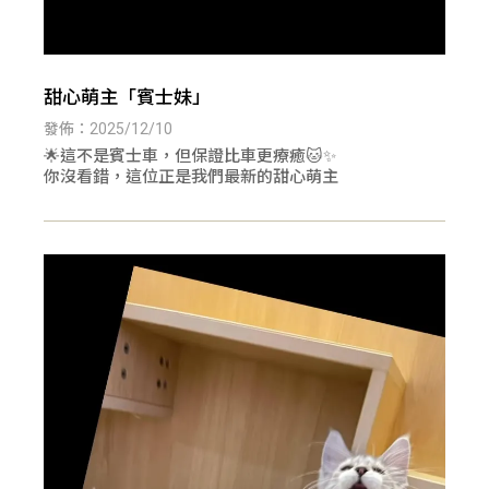
甜心萌主「賓士妹」
發佈：2025/12/10
🌟這不是賓士車，但保證比車更療癒🐱✨
你沒看錯，這位正是我們最新的甜心萌主