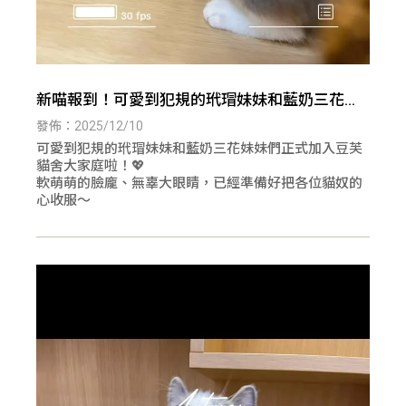
新喵報到！可愛到犯規的玳瑁妹妹和藍奶三花妹
妹們
發佈：2025/12/10
可愛到犯規的玳瑁妹妹和藍奶三花妹妹們正式加入豆芙
貓舍大家庭啦！💖
軟萌萌的臉龐、無辜大眼睛，已經準備好把各位貓奴的
心收服～