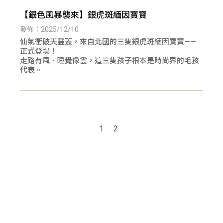
【銀色風暴襲來】銀虎斑緬因寶寶
發佈：2025/12/10
仙氣衝破天靈蓋，來自北國的三隻銀虎斑緬因寶寶——
正式登場！
走路有風、睡覺像雲，這三隻孩子根本是時尚界的毛孩
代表。
1
2