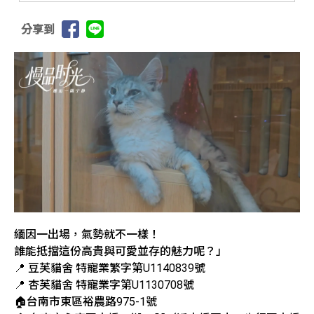
分享到
緬因一出場，氣勢就不一樣！
誰能抵擋這份高貴與可愛並存的魅力呢？」
📍 豆芙貓舍 特寵業繁字第U1140839號
📍 杏芙貓舍 特寵業字第U1130708號
🏠台南市東區裕農路975-1號